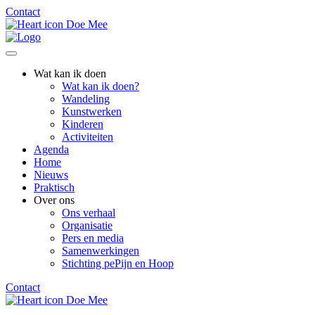
Contact
Doe Mee
Wat kan ik doen
Wat kan ik doen?
Wandeling
Kunstwerken
Kinderen
Activiteiten
Agenda
Home
Nieuws
Praktisch
Over ons
Ons verhaal
Organisatie
Pers en media
Samenwerkingen
Stichting pePijn en Hoop
Contact
Doe Mee